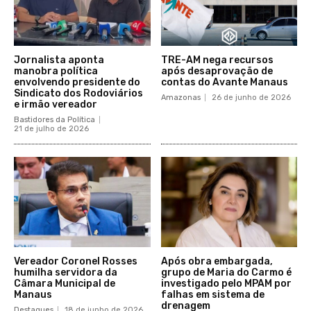
Jornalista aponta
TRE-AM nega recursos
manobra política
após desaprovação de
envolvendo presidente do
contas do Avante Manaus
Sindicato dos Rodoviários
Amazonas
26 de junho de 2026
e irmão vereador
Bastidores da Política
21 de julho de 2026
Vereador Coronel Rosses
Após obra embargada,
humilha servidora da
grupo de Maria do Carmo é
Câmara Municipal de
investigado pelo MPAM por
Manaus
falhas em sistema de
drenagem
Destaques
18 de junho de 2026