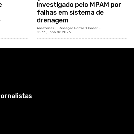
e
investigado pelo MPAM por
falhas em sistema de
drenagem
-
Amazonas
Redação Portal O Poder
-
18 de junho de 2026
ornalistas