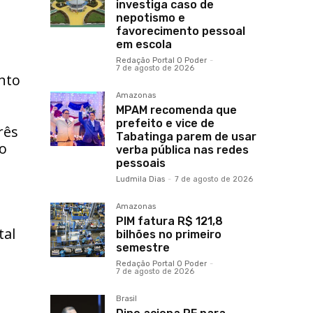
investiga caso de
nepotismo e
favorecimento pessoal
em escola
Redação Portal O Poder
-
7 de agosto de 2026
nto
Amazonas
MPAM recomenda que
prefeito e vice de
rês
Tabatinga parem de usar
go
verba pública nas redes
pessoais
Ludmila Dias
-
7 de agosto de 2026
Amazonas
PIM fatura R$ 121,8
tal
bilhões no primeiro
semestre
Redação Portal O Poder
-
7 de agosto de 2026
Brasil