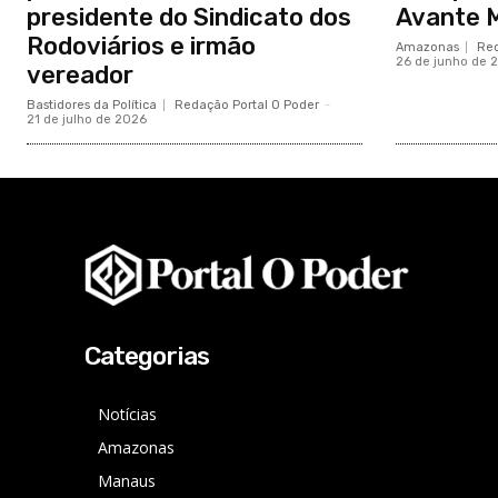
presidente do Sindicato dos
Avante 
Rodoviários e irmão
Amazonas
Red
26 de junho de 
vereador
Bastidores da Política
Redação Portal O Poder
-
21 de julho de 2026
Categorias
Notícias
Amazonas
Manaus