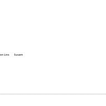
ton Lins
Susam