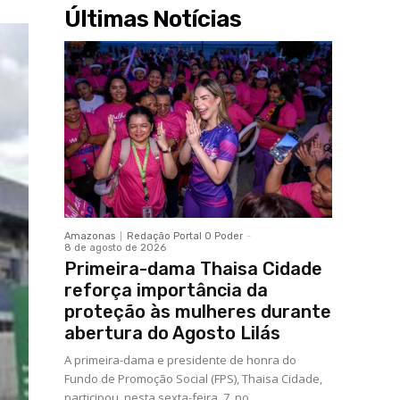
Últimas Notícias
Amazonas
Redação Portal O Poder
-
8 de agosto de 2026
Primeira-dama Thaisa Cidade
reforça importância da
proteção às mulheres durante
abertura do Agosto Lilás
A primeira-dama e presidente de honra do
Fundo de Promoção Social (FPS), Thaisa Cidade,
participou, nesta sexta-feira, 7, no...