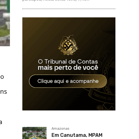
to
ins
a
Amazonas
Em Canutama, MPAM