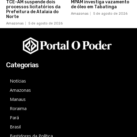
TCE-AM suspende dois
MPAM investiga vazamento
processos licitatórios da
de óleo em Tabatinga
Prefeitura de Atalaia do
Amazonas
5 de agosto de 2026
Norte
Amazonas
5 de agosto de 2026
Categorias
Notícias
Amazonas
Manaus
Roraima
Pará
Brasil
Bastidores da Política