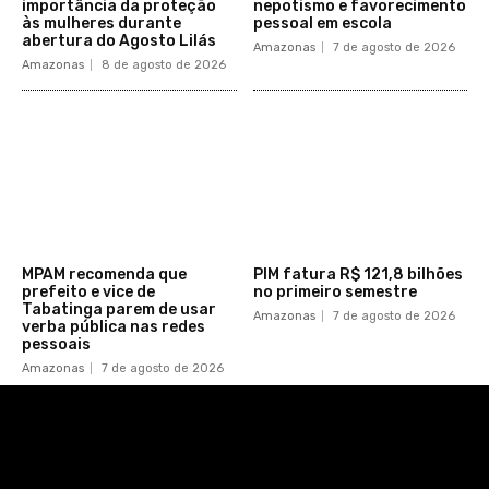
importância da proteção
nepotismo e favorecimento
às mulheres durante
pessoal em escola
abertura do Agosto Lilás
Amazonas
7 de agosto de 2026
Amazonas
8 de agosto de 2026
MPAM recomenda que
PIM fatura R$ 121,8 bilhões
prefeito e vice de
no primeiro semestre
Tabatinga parem de usar
Amazonas
7 de agosto de 2026
verba pública nas redes
pessoais
Amazonas
7 de agosto de 2026