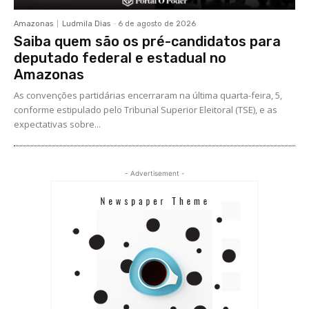
Amazonas
Ludmila Dias
-
6 de agosto de 2026
Saiba quem são os pré-candidatos para
deputado federal e estadual no
Amazonas
As convenções partidárias encerraram na última quarta-feira, 5,
conforme estipulado pelo Tribunal Superior Eleitoral (TSE), e as
expectativas sobre...
- Advertisement -