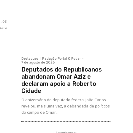
, os
 para
Destaques
Redação Portal O Poder
-
7 de agosto de 2026
Deputados do Republicanos
abandonam Omar Aziz e
declaram apoio a Roberto
Cidade
O aniversário do deputado federal João Carlos
revelou, mais uma vez, a debandada de políticos
do campo de Omar...
- Advertisement -