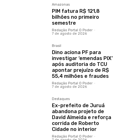
Amazonas
PIM fatura R$ 121,8
bilhões no primeiro
semestre
Redação Portal O Poder
-
7 de agosto de 2026
Brasil
Dino aciona PF para
investigar ‘emendas PIX’
após auditoria do TCU
apontar prejuízo de R$
55,4 milhões e fraudes
Redação Portal O Poder
-
7 de agosto de 2026
Destaques
Ex-prefeito de Juruá
abandona projeto de
David Almeida e reforça
corrida de Roberto
Cidade no interior
Redação Portal O Poder
-
7 de agosto de 2026