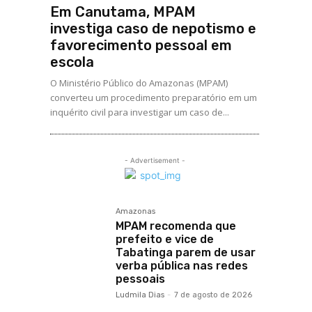
Em Canutama, MPAM
investiga caso de nepotismo e
favorecimento pessoal em
escola
O Ministério Público do Amazonas (MPAM)
converteu um procedimento preparatório em um
inquérito civil para investigar um caso de...
- Advertisement -
Amazonas
MPAM recomenda que
prefeito e vice de
Tabatinga parem de usar
verba pública nas redes
pessoais
Ludmila Dias
-
7 de agosto de 2026