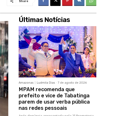
Share
Últimas Notícias
Amazonas
Ludmila Dias
-
7 de agosto de 2026
MPAM recomenda que
prefeito e vice de Tabatinga
parem de usar verba pública
nas redes pessoais
Após denúncia apresentada pela 2ª Promotoria