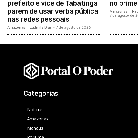
prefeito e vice de Tabatinga
no prime
parem de usar verba pública
Amazonas
Red
7 de agosto de 
nas redes pessoais
Amazonas
Ludmila Dias
-
7 de agosto de 2026
Categorias
Notícias
Amazonas
Manaus
Roraima