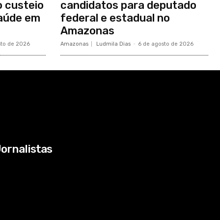
o custeio
candidatos para deputado
saúde em
federal e estadual no
Amazonas
sto de 2026
Amazonas
Ludmila Dias
-
6 de agosto de 2026
ornalistas