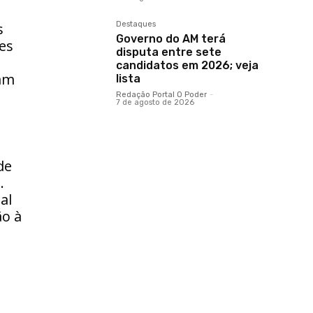
Destaques
s
Governo do AM terá
es
disputa entre sete
candidatos em 2026; veja
ram
lista
Redação Portal O Poder
-
7 de agosto de 2026
de
.
al
ão à