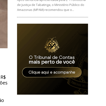
de Justiça de Tabatinga, o Ministério Público do
Amazonas (MPAM) recomendou que o...
 R$
tões
ão