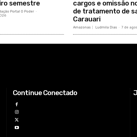
iro semestre
cargos e omissão n
de tratamento de 
ação Portal O Poder
-
2026
Carauari
Amazonas
Ludmila Dias
-
7 de ago
Continue Conectado
J