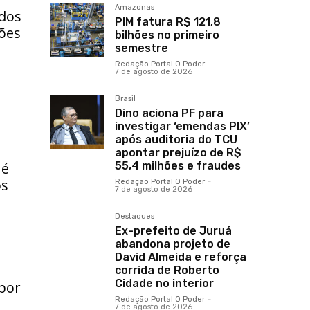
Amazonas
dos
PIM fatura R$ 121,8
tões
bilhões no primeiro
semestre
Redação Portal O Poder
-
7 de agosto de 2026
Brasil
Dino aciona PF para
investigar ‘emendas PIX’
após auditoria do TCU
apontar prejuízo de R$
55,4 milhões e fraudes
 é
os
Redação Portal O Poder
-
7 de agosto de 2026
Destaques
Ex-prefeito de Juruá
abandona projeto de
David Almeida e reforça
corrida de Roberto
Cidade no interior
 por
Redação Portal O Poder
-
7 de agosto de 2026