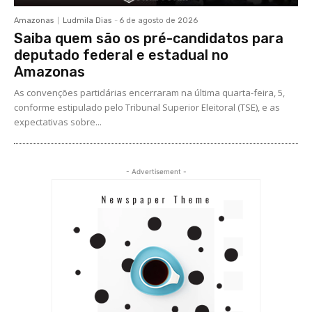
Amazonas
Ludmila Dias
-
6 de agosto de 2026
Saiba quem são os pré-candidatos para
deputado federal e estadual no
Amazonas
As convenções partidárias encerraram na última quarta-feira, 5,
conforme estipulado pelo Tribunal Superior Eleitoral (TSE), e as
expectativas sobre...
- Advertisement -