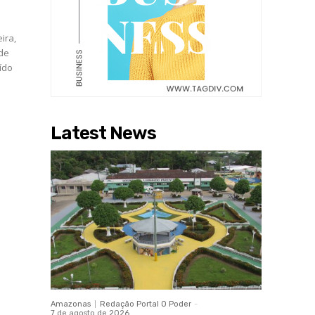
ira,
 de
ído
Latest News
Amazonas
Redação Portal O Poder
-
7 de agosto de 2026