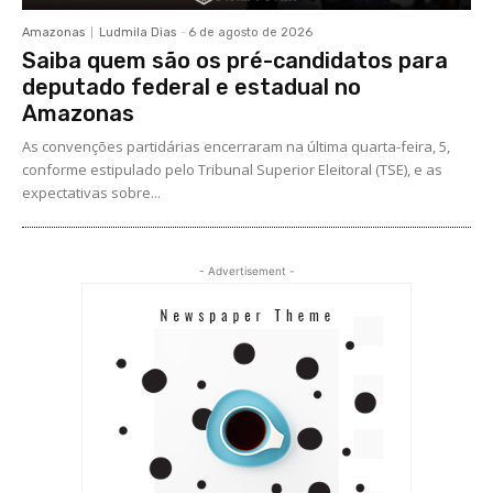
Amazonas
Ludmila Dias
-
6 de agosto de 2026
Saiba quem são os pré-candidatos para
deputado federal e estadual no
Amazonas
As convenções partidárias encerraram na última quarta-feira, 5,
conforme estipulado pelo Tribunal Superior Eleitoral (TSE), e as
expectativas sobre...
- Advertisement -