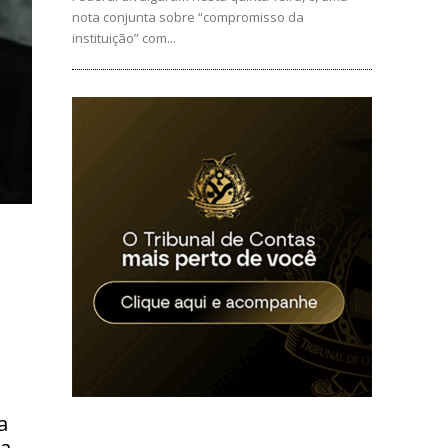
nota conjunta sobre “compromisso da
instituição” com...
a
la