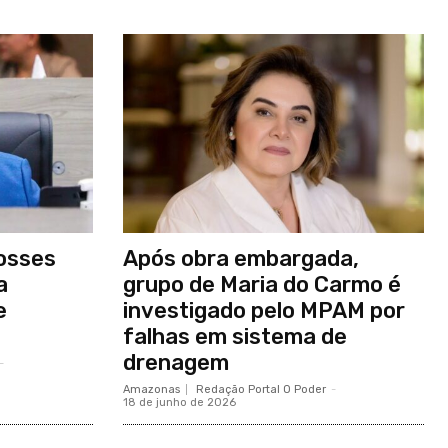
osses
Após obra embargada,
a
grupo de Maria do Carmo é
e
investigado pelo MPAM por
falhas em sistema de
drenagem
-
Amazonas
Redação Portal O Poder
-
18 de junho de 2026