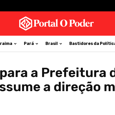
raima
Pará
Brasil
Bastidores da Polític
para a Prefeitura 
assume a direção m