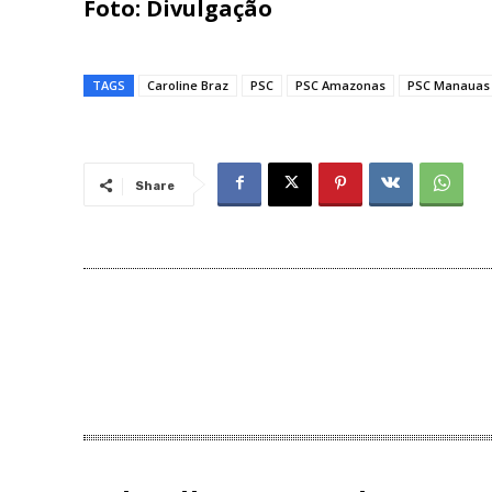
Foto: Divulgação
TAGS
Caroline Braz
PSC
PSC Amazonas
PSC Manauas
Share