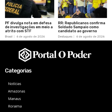
PF divulga nota em defesa
RR: Republicanos confirma
de investigações em meio a
Soldado Sampaio como
atrito com STF
candidato ao governo
Brasil
6 de agosto de 2026
Destaques
6 de agosto de 2026
Categorias
Notícias
Amazonas
Manaus
Roraima