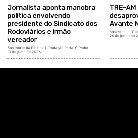
Jornalista aponta manobra
TRE-AM 
política envolvendo
desapro
presidente do Sindicato dos
Avante 
Rodoviários e irmão
Amazonas
Red
26 de junho de 
vereador
Bastidores da Política
Redação Portal O Poder
-
21 de julho de 2026