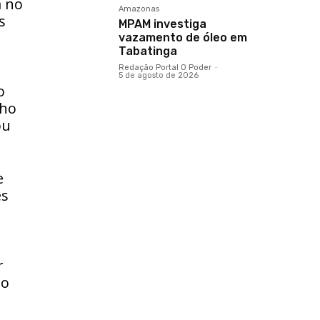
a no
Amazonas
s
MPAM investiga
vazamento de óleo em
Tabatinga
Redação Portal O Poder
-
5 de agosto de 2026
o
cho
ou
e
es
r
ão