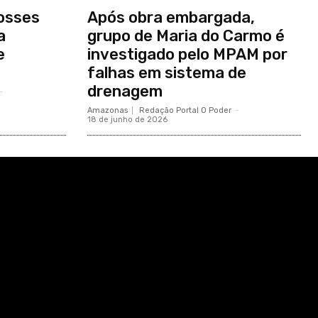
osses
Após obra embargada,
a
grupo de Maria do Carmo é
e
investigado pelo MPAM por
falhas em sistema de
drenagem
-
Amazonas
Redação Portal O Poder
-
18 de junho de 2026