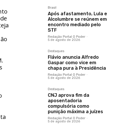
Brasil
nto
Após afastamento, Lula e
ode
Alcolumbre se reúnem em
teja
encontro mediado pelo
STF
Redação Portal O Poder
-
não
5 de agosto de 2026
Destaques
Flávio anuncia Alfredo
M.
Gaspar como vice em
s
chapa pura à Presidência
Redação Portal O Poder
-
5 de agosto de 2026
Destaques
o
CNJ aprova fim da
aposentadoria
compulsória como
punição máxima a juízes
sta
Redação Portal O Poder
-
5 de agosto de 2026