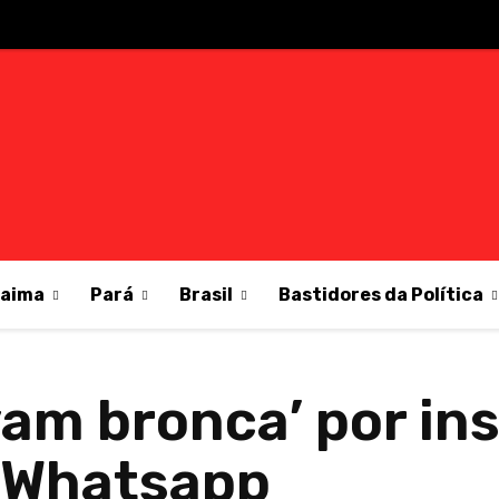
raima
Pará
Brasil
Bastidores da Política
vam bronca’ por in
a Whatsapp