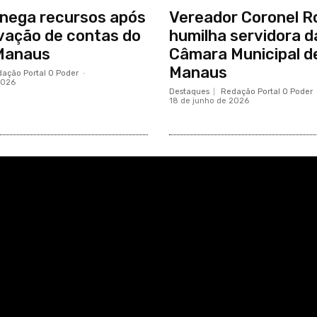
nega recursos após
Vereador Coronel R
vação de contas do
humilha servidora d
Manaus
Câmara Municipal d
Manaus
ação Portal O Poder
-
2026
Destaques
Redação Portal O Poder
18 de junho de 2026