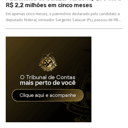
R$ 2,2 milhões em cinco meses
Em apenas cinco meses, o patrimônio declarado pelo candidato a
deputado federal, vereador Sargento Salazar (PL), passou de R$...