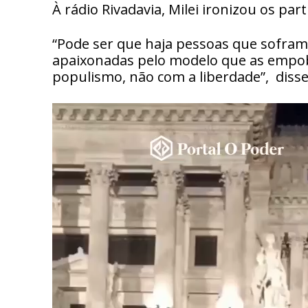
À rádio Rivadavia, Milei ironizou os par
“Pode ser que haja pessoas que sofram
apaixonadas pelo modelo que as empobr
populismo, não com a liberdade”, disse
T
o
c
a
d
o
r
d
e
v
í
d