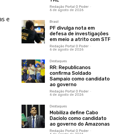
Redação Portal O Poder
-
6 de agosto de 2026
as e
Brasil
PF divulga nota em
defesa de investigações
em meio a atrito com STF
Redação Portal O Poder
-
6 de agosto de 2026
Destaques
RR: Republicanos
confirma Soldado
Sampaio como candidato
ao governo
Redação Portal O Poder
-
6 de agosto de 2026
Destaques
Mobiliza define Cabo
Daciolo como candidato
ao governo do Amazonas
Redação Portal O Poder
-