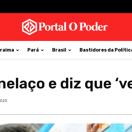
raima
Pará
Brasil
Bastidores da Polític
anelaço e diz que ‘
2023