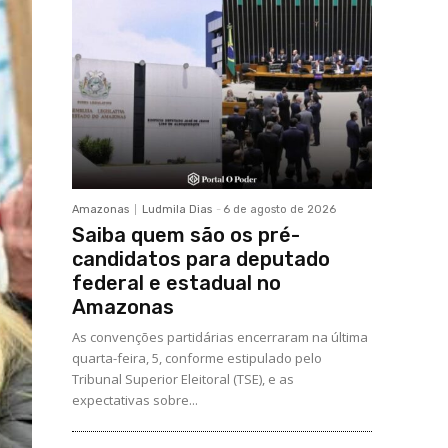
Amazonas
Ludmila Dias
-
6 de agosto de 2026
Saiba quem são os pré-
candidatos para deputado
federal e estadual no
Amazonas
As convenções partidárias encerraram na última
quarta-feira, 5, conforme estipulado pelo
Tribunal Superior Eleitoral (TSE), e as
expectativas sobre...