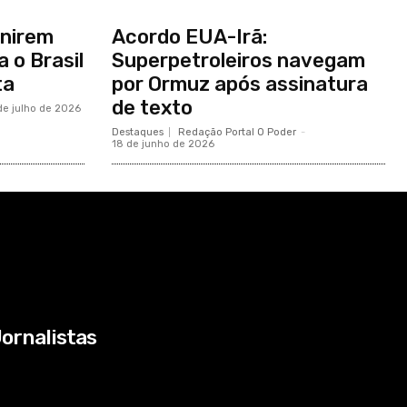
inirem
Acordo EUA-Irã:
 o Brasil
Superpetroleiros navegam
ta
por Ormuz após assinatura
de texto
de julho de 2026
Destaques
Redação Portal O Poder
-
18 de junho de 2026
ornalistas