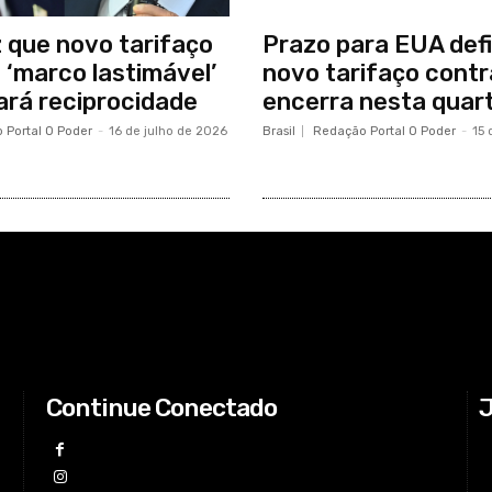
z que novo tarifaço
Prazo para EUA def
 ‘marco lastimável’
novo tarifaço contra
ará reciprocidade
encerra nesta quar
 Portal O Poder
-
16 de julho de 2026
Brasil
Redação Portal O Poder
-
15 
Continue Conectado
J