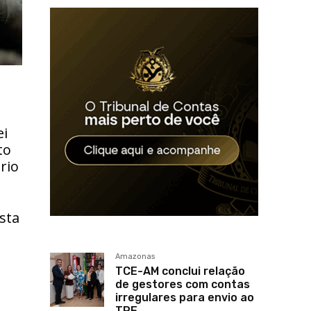
ei
to
rio
ista
Amazonas
TCE-AM conclui relação
de gestores com contas
irregulares para envio ao
TRE