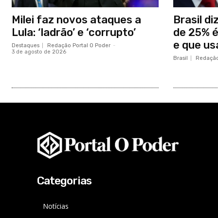
Milei faz novos ataques a
Brasil di
Lula: ‘ladrão’ e ‘corrupto’
de 25% é
e que us
Destaques
Redação Portal O Poder
-
3 de agosto de 2026
Brasil
Redação
Categorias
Notícias