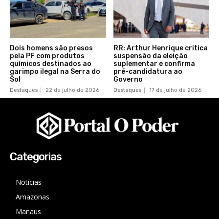
Dois homens são presos
RR: Arthur Henrique critica
pela PF com produtos
suspensão da eleição
químicos destinados ao
suplementar e confirma
garimpo ilegal na Serra do
pré-candidatura ao
Sol
Governo
Destaques
22 de julho de 2026
Destaques
17 de julho de 2026
Categorias
Notícias
Amazonas
Manaus