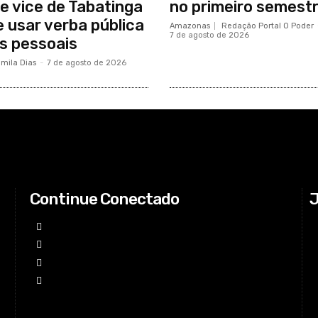
 e vice de Tabatinga
no primeiro semest
 usar verba pública
Amazonas
Redação Portal O Poder
7 de agosto de 2026
s pessoais
mila Dias
-
7 de agosto de 2026
Continue Conectado
J