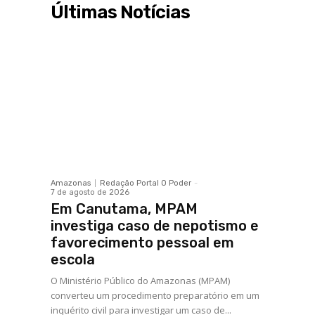
Últimas Notícias
Amazonas
Redação Portal O Poder
-
7 de agosto de 2026
Em Canutama, MPAM
investiga caso de nepotismo e
favorecimento pessoal em
escola
O Ministério Público do Amazonas (MPAM)
converteu um procedimento preparatório em um
inquérito civil para investigar um caso de...