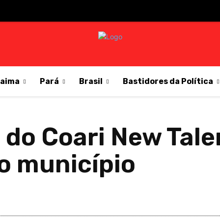
raima
Pará
Brasil
Bastidores da Política
 do Coari New Tale
do município