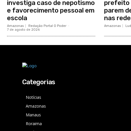
investiga caso de nepotismo
prefeito
e favorecimento pessoal em
parem de
escola
nas rede
Amazonas
Redação Portal O Poder
-
Amazonas
Lud
7 de agosto de 2026
Categorias
Notícias
Amazonas
Manaus
Roraima