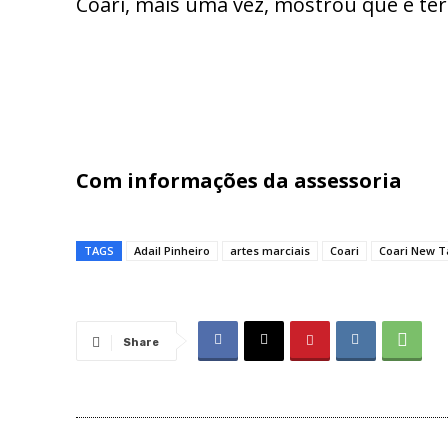
Coari, mais uma vez, mostrou que é ter
Com informações da assessoria
TAGS
Adail Pinheiro
artes marciais
Coari
Coari New T
Share