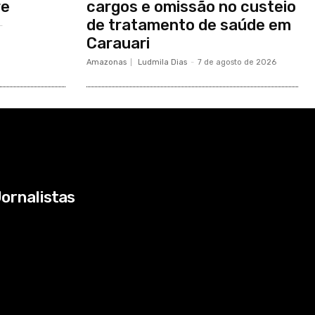
re
cargos e omissão no custeio
de tratamento de saúde em
-
Carauari
Amazonas
Ludmila Dias
-
7 de agosto de 2026
ornalistas