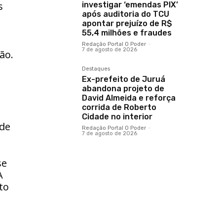
s
investigar ‘emendas PIX’
após auditoria do TCU
apontar prejuízo de R$
55,4 milhões e fraudes
Redação Portal O Poder
-
7 de agosto de 2026
ão.
Destaques
Ex-prefeito de Juruá
abandona projeto de
David Almeida e reforça
corrida de Roberto
Cidade no interior
nde
Redação Portal O Poder
-
7 de agosto de 2026
se
A
to