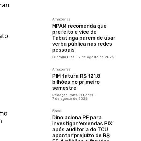
iran
Amazonas
MPAM recomenda que
prefeito e vice de
ato
Tabatinga parem de usar
verba pública nas redes
pessoais
Ludmila Dias
-
7 de agosto de 2026
Amazonas
PIM fatura R$ 121,8
bilhões no primeiro
semestre
Redação Portal O Poder
-
7 de agosto de 2026
Brasil
omo
Dino aciona PF para
n
investigar ‘emendas PIX’
após auditoria do TCU
apontar prejuízo de R$