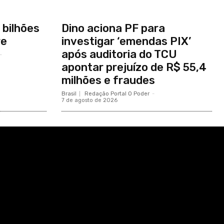
 bilhões
Dino aciona PF para
re
investigar ‘emendas PIX’
após auditoria do TCU
-
apontar prejuízo de R$ 55,4
milhões e fraudes
Brasil
Redação Portal O Poder
-
7 de agosto de 2026