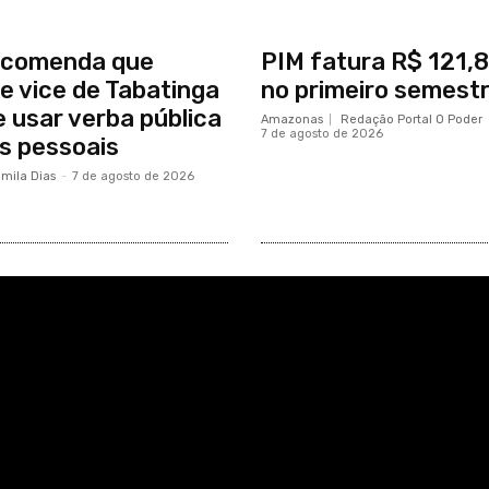
comenda que
PIM fatura R$ 121,8
 e vice de Tabatinga
no primeiro semest
 usar verba pública
Amazonas
Redação Portal O Poder
7 de agosto de 2026
s pessoais
mila Dias
-
7 de agosto de 2026