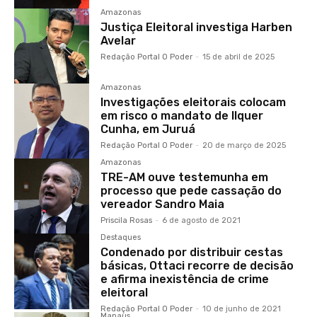
Amazonas
Justiça Eleitoral investiga Harben
Avelar
Redação Portal O Poder
-
15 de abril de 2025
Amazonas
Investigações eleitorais colocam
em risco o mandato de Ilquer
Cunha, em Juruá
Redação Portal O Poder
-
20 de março de 2025
Amazonas
TRE-AM ouve testemunha em
processo que pede cassação do
vereador Sandro Maia
Priscila Rosas
-
6 de agosto de 2021
Destaques
Condenado por distribuir cestas
básicas, Ottaci recorre de decisão
e afirma inexistência de crime
eleitoral
Redação Portal O Poder
-
10 de junho de 2021
Manaus