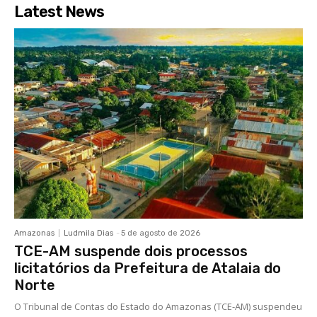
Latest News
Amazonas
Ludmila Dias
-
5 de agosto de 2026
TCE-AM suspende dois processos
licitatórios da Prefeitura de Atalaia do
Norte
O Tribunal de Contas do Estado do Amazonas (TCE-AM) suspendeu