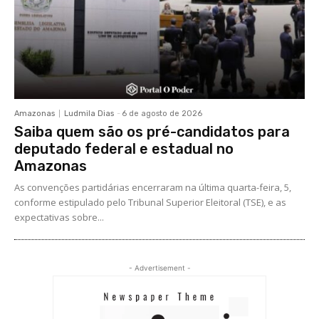
Amazonas
Ludmila Dias
-
6 de agosto de 2026
Saiba quem são os pré-candidatos para
deputado federal e estadual no
Amazonas
As convenções partidárias encerraram na última quarta-feira, 5,
conforme estipulado pelo Tribunal Superior Eleitoral (TSE), e as
expectativas sobre...
- Advertisement -