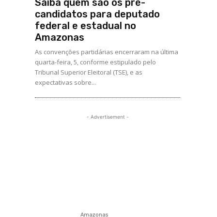
Saiba quem são os pré-
candidatos para deputado
federal e estadual no
Amazonas
As convenções partidárias encerraram na última
quarta-feira, 5, conforme estipulado pelo
Tribunal Superior Eleitoral (TSE), e as
expectativas sobre...
- Advertisement -
Amazonas