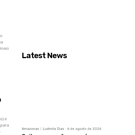
 o
ia
 maio
Latest News
o
s) e
o para
Amazonas
Ludmila Dias
-
6 de agosto de 2026
s