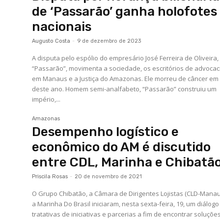
de ‘Passarão’ ganha holofotes
nacionais
Augusto Costa
-
9 de dezembro de 2023
A disputa pelo espólio do empresário José Ferreira de Oliveira,
“Passarão”, movimenta a sociedade, os escritórios de advocac
em Manaus e a Justiça do Amazonas. Ele morreu de câncer em
deste ano. Homem semi-analfabeto, “Passarão” construiu um
império,...
Amazonas
Desempenho logístico e
econômico do AM é discutido
entre CDL, Marinha e Chibatã
Priscila Rosas
-
20 de novembro de 2021
O Grupo Chibatão, a Câmara de Dirigentes Lojistas (CLD-Manau
a Marinha Do Brasil iniciaram, nesta sexta-feira, 19, um diálog
tratativas de iniciativas e parcerias a fim de encontrar soluçõe