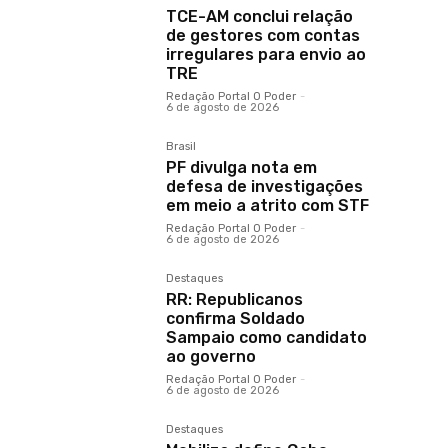
TCE-AM conclui relação
de gestores com contas
irregulares para envio ao
TRE
Redação Portal O Poder
-
6 de agosto de 2026
Brasil
PF divulga nota em
defesa de investigações
em meio a atrito com STF
Redação Portal O Poder
-
6 de agosto de 2026
Destaques
RR: Republicanos
confirma Soldado
Sampaio como candidato
ao governo
Redação Portal O Poder
-
6 de agosto de 2026
Destaques