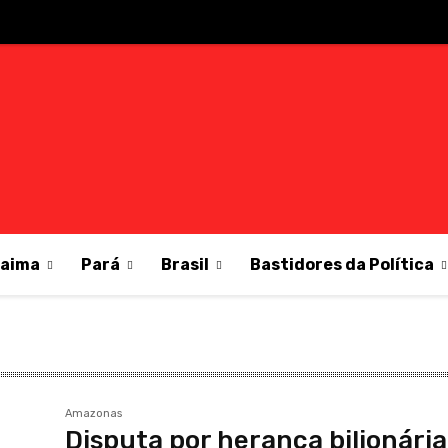
raima
Pará
Brasil
Bastidores da Política
Amazonas
Disputa por herança bilionária