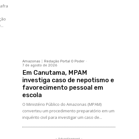
afra
ação
..
Amazonas
Redação Portal O Poder
-
7 de agosto de 2026
Em Canutama, MPAM
investiga caso de nepotismo e
favorecimento pessoal em
escola
O Ministério Público do Amazonas (MPAM)
converteu um procedimento preparatório em um
inquérito civil para investigar um caso de...
- Advertisement -