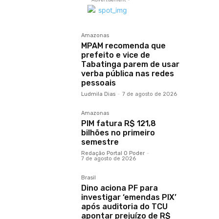
Amazonas
MPAM recomenda que
prefeito e vice de
Tabatinga parem de usar
verba pública nas redes
pessoais
Ludmila Dias
-
7 de agosto de 2026
Amazonas
PIM fatura R$ 121,8
bilhões no primeiro
semestre
Redação Portal O Poder
-
7 de agosto de 2026
Brasil
Dino aciona PF para
investigar ‘emendas PIX’
após auditoria do TCU
apontar prejuízo de R$