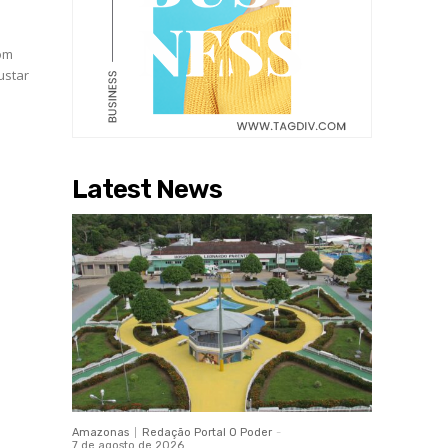
com
ustar
Latest News
Amazonas
Redação Portal O Poder
-
7 de agosto de 2026