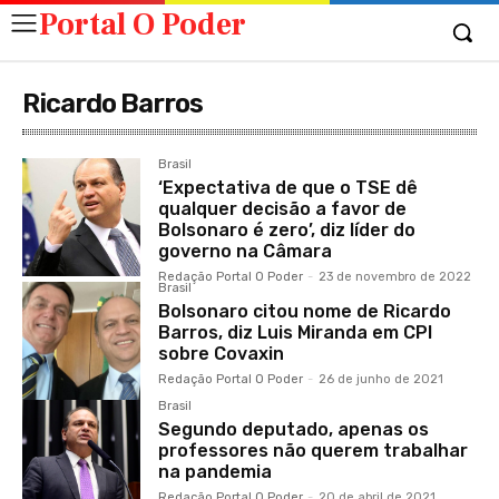
Portal O Poder
Ricardo Barros
Brasil
‘Expectativa de que o TSE dê
qualquer decisão a favor de
Bolsonaro é zero’, diz líder do
governo na Câmara
Redação Portal O Poder
-
23 de novembro de 2022
Brasil
Bolsonaro citou nome de Ricardo
Barros, diz Luis Miranda em CPI
sobre Covaxin
Redação Portal O Poder
-
26 de junho de 2021
Brasil
Segundo deputado, apenas os
professores não querem trabalhar
na pandemia
Redação Portal O Poder
-
20 de abril de 2021