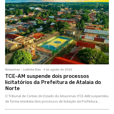
Amazonas
Ludmila Dias
-
5 de agosto de 2026
TCE-AM suspende dois processos
licitatórios da Prefeitura de Atalaia do
Norte
O Tribunal de Contas do Estado do Amazonas (TCE-AM) suspendeu
de forma imediata dois processos de licitação da Prefeitura...