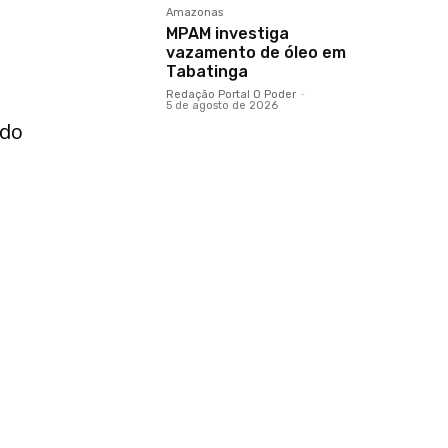
Amazonas
MPAM investiga
vazamento de óleo em
Tabatinga
Redação Portal O Poder
-
5 de agosto de 2026
ado