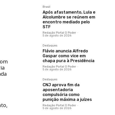
Brasil
Após afastamento, Lula e
Alcolumbre se reúnem em
encontro mediado pelo
STF
Redação Portal O Poder
-
5 de agosto de 2026
Destaques
Flávio anuncia Alfredo
Gaspar como vice em
 com
chapa pura à Presidência
ia
Redação Portal O Poder
-
5 de agosto de 2026
ada
Destaques
CNJ aprova fim da
aposentadoria
compulsória como
punição máxima a juízes
nto,
Redação Portal O Poder
-
5 de agosto de 2026