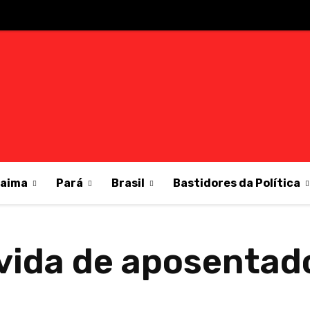
raima
Pará
Brasil
Bastidores da Política
 vida de aposentad