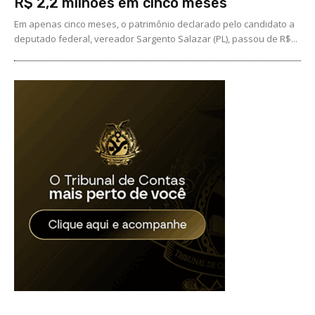
R$ 2,2 milhões em cinco meses
Em apenas cinco meses, o patrimônio declarado pelo candidato a
deputado federal, vereador Sargento Salazar (PL), passou de R$...