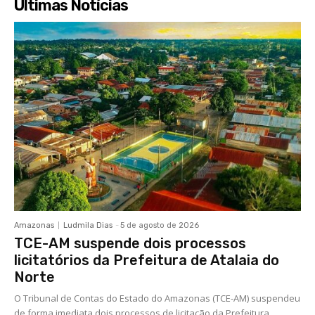
Últimas Notícias
Amazonas
Ludmila Dias
-
5 de agosto de 2026
TCE-AM suspende dois processos
licitatórios da Prefeitura de Atalaia do
Norte
O Tribunal de Contas do Estado do Amazonas (TCE-AM) suspendeu
de forma imediata dois processos de licitação da Prefeitura...