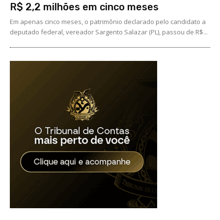
R$ 2,2 milhões em cinco meses
Em apenas cinco meses, o patrimônio declarado pelo candidato a
deputado federal, vereador Sargento Salazar (PL), passou de R$...