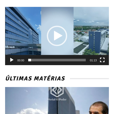
Tocador
de
vídeo
00:00
01:13
ÚLTIMAS MATÉRIAS