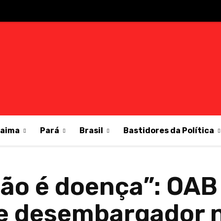
raima
Pará
Brasil
Bastidores da Política
não é doença”: OAB
e desembargador 