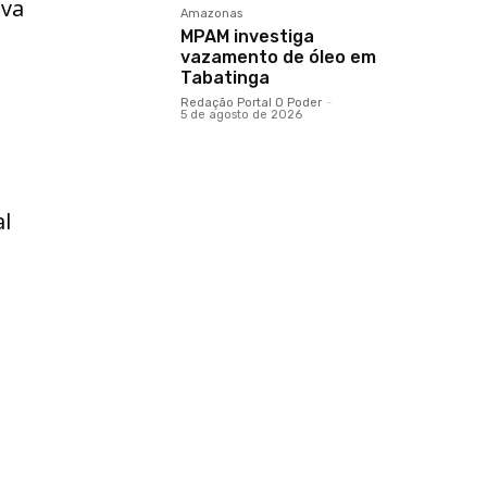
ava
Amazonas
MPAM investiga
vazamento de óleo em
Tabatinga
Redação Portal O Poder
-
5 de agosto de 2026
al