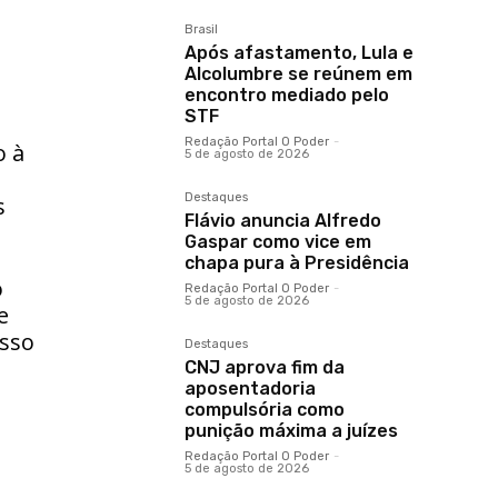
Brasil
Após afastamento, Lula e
Alcolumbre se reúnem em
encontro mediado pelo
STF
Redação Portal O Poder
-
o à
5 de agosto de 2026
Destaques
s
Flávio anuncia Alfredo
Gaspar como vice em
chapa pura à Presidência
o
Redação Portal O Poder
-
5 de agosto de 2026
e
esso
Destaques
CNJ aprova fim da
aposentadoria
compulsória como
punição máxima a juízes
Redação Portal O Poder
-
5 de agosto de 2026