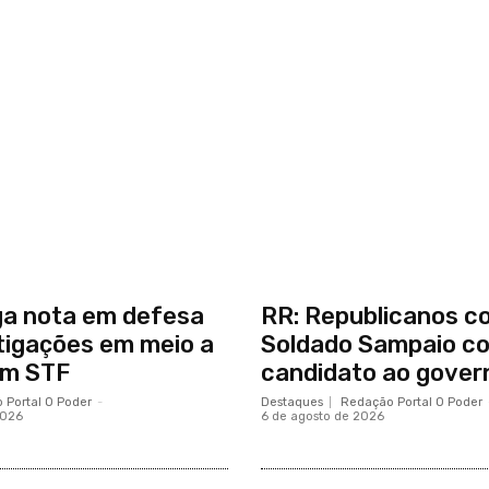
ga nota em defesa
RR: Republicanos c
tigações em meio a
Soldado Sampaio c
om STF
candidato ao gover
 Portal O Poder
-
Destaques
Redação Portal O Poder
2026
6 de agosto de 2026