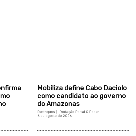
onfirma
Mobiliza define Cabo Daciolo
omo
como candidato ao governo
no
do Amazonas
-
Destaques
Redação Portal O Poder
-
6 de agosto de 2026