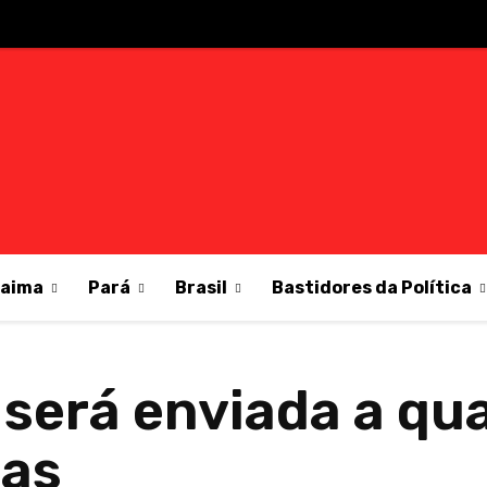
raima
Pará
Brasil
Bastidores da Política
 será enviada a qu
ias