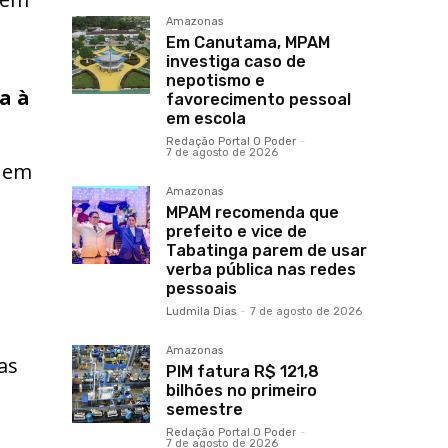
Amazonas
Em Canutama, MPAM
investiga caso de
nepotismo e
a à
favorecimento pessoal
em escola
Redação Portal O Poder
-
7 de agosto de 2026
, em
Amazonas
MPAM recomenda que
prefeito e vice de
Tabatinga parem de usar
verba pública nas redes
pessoais
Ludmila Dias
-
7 de agosto de 2026
Amazonas
as
PIM fatura R$ 121,8
bilhões no primeiro
semestre
Redação Portal O Poder
-
7 de agosto de 2026