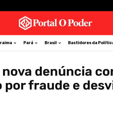
raima
Pará
Brasil
Bastidores da Polític
 nova denúncia co
 por fraude e desv