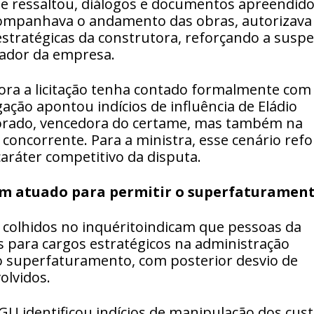
e ressaltou, diálogos e documentos apreendid
companhava o andamento das obras, autorizava
stratégicas da construtora, reforçando a suspe
lador da empresa.
ra a licitação tenha contado formalmente com
gação apontou indícios de influência de Eládio
orado, vencedora do certame, mas também na
concorrente. Para a ministra, esse cenário refo
ráter competitivo da disputa.
am atuado para permitir o superfaturamen
colhidos no inquéritoindicam que pessoas da
 para cargos estratégicos na administração
 o superfaturamento, com posterior desvio de
olvidos.
CGU identificou indícios de manipulação dos cus