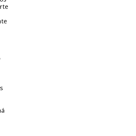
rte
nte
o
os
há