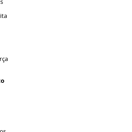
os
ita
rça
to
tos