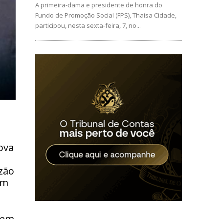
A primeira-dama e presidente de honra do
Fundo de Promoção Social (FPS), Thaisa Cidade,
participou, nesta sexta-feira, 7, no...
ova
o
azão
em
 em