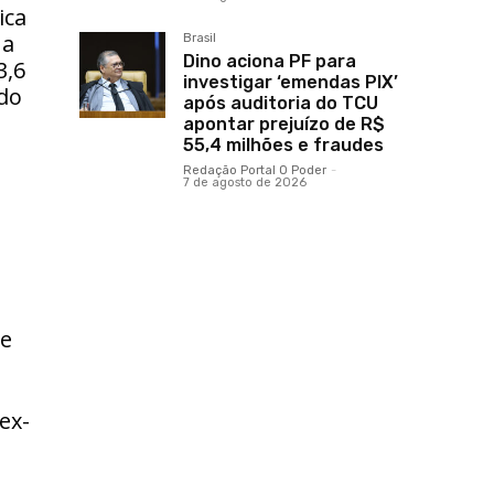
ica
 a
Brasil
Dino aciona PF para
3,6
investigar ‘emendas PIX’
ado
após auditoria do TCU
apontar prejuízo de R$
55,4 milhões e fraudes
Redação Portal O Poder
-
7 de agosto de 2026
 e
ex-