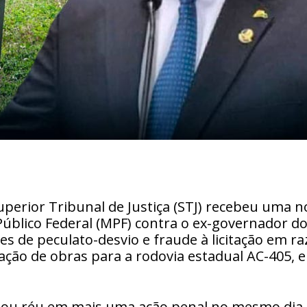
uperior Tribunal de Justiça (STJ) recebeu uma n
úblico Federal (MPF) contra o ex-governador d
es de peculato-desvio e fraude à licitação em r
ação de obras para a rodovia estadual AC-405, 
rnou réu em mais uma ação penal no mesmo dia