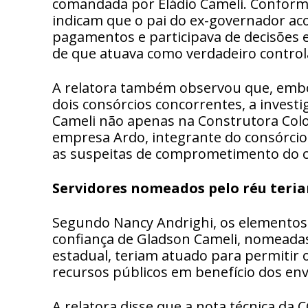
comandada por Eládio Cameli. Conform
indicam que o pai do ex-governador a
pagamentos e participava de decisões e
de que atuava como verdadeiro contro
A relatora também observou que, embo
dois consórcios concorrentes, a investi
Cameli não apenas na Construtora Col
empresa Ardo, integrante do consórcio 
as suspeitas de comprometimento do ca
Servidores nomeados pelo réu teri
Segundo Nancy Andrighi, os elementos 
confiança de Gladson Cameli, nomeadas
estadual, teriam atuado para permitir
recursos públicos em benefício dos env
A relatora disse que a nota técnica da 