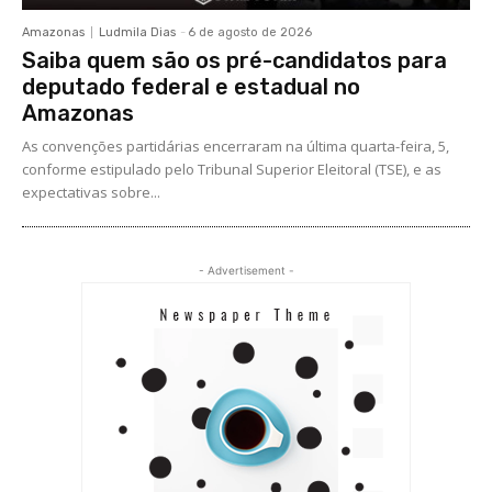
Amazonas
Ludmila Dias
-
6 de agosto de 2026
Saiba quem são os pré-candidatos para
deputado federal e estadual no
Amazonas
As convenções partidárias encerraram na última quarta-feira, 5,
conforme estipulado pelo Tribunal Superior Eleitoral (TSE), e as
expectativas sobre...
- Advertisement -