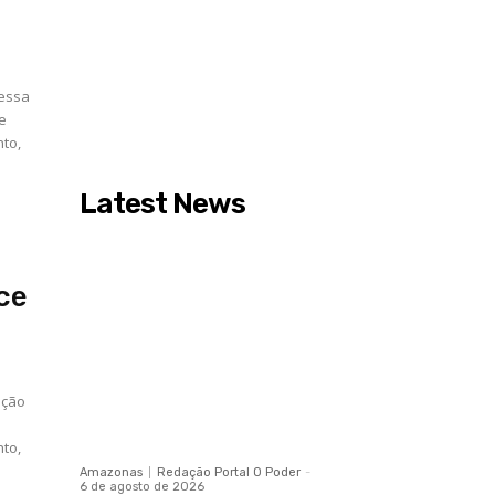
 essa
de
nto,
Latest News
ce
ação
o
nto,
Amazonas
Redação Portal O Poder
-
6 de agosto de 2026