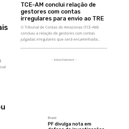
TCE-AM conclui relação de
gestores com contas
irregulares para envio ao TRE
ais
O Tribunal de Contas do Amazonas (TCE-AM)
concluiu a relação de gestores com contas
julgadas irregulares que será encaminhada...
- Advertisement -
$
ou
Brasil
PF divulga nota em