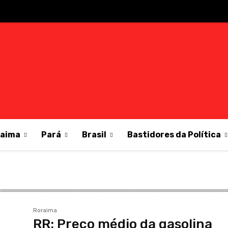
raima
Pará
Brasil
Bastidores da Política
Roraima
RR: Preço médio da gasolina