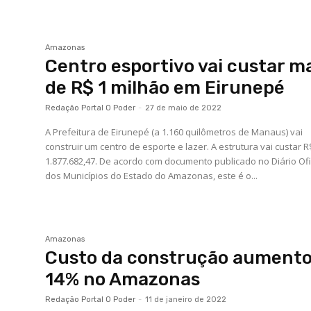
Amazonas
Centro esportivo vai custar m
de R$ 1 milhão em Eirunepé
Redação Portal O Poder
-
27 de maio de 2022
A Prefeitura de Eirunepé (a 1.160 quilômetros de Manaus) vai
construir um centro de esporte e lazer. A estrutura vai custar R
1.877.682,47. De acordo com documento publicado no Diário Oficial
dos Municípios do Estado do Amazonas, este é o...
Amazonas
Custo da construção aument
14% no Amazonas
Redação Portal O Poder
-
11 de janeiro de 2022