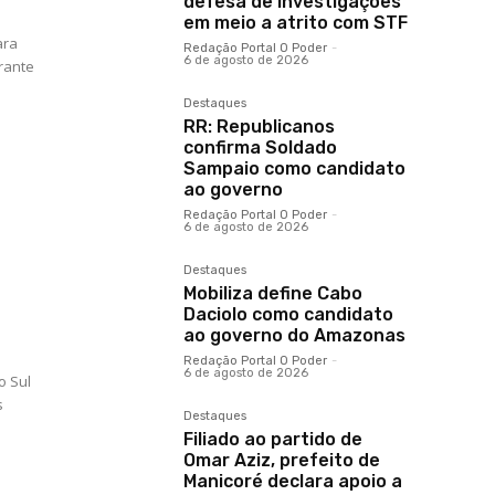
defesa de investigações
em meio a atrito com STF
ara
Redação Portal O Poder
-
6 de agosto de 2026
rante
Destaques
RR: Republicanos
confirma Soldado
Sampaio como candidato
ao governo
Redação Portal O Poder
-
6 de agosto de 2026
Destaques
Mobiliza define Cabo
Daciolo como candidato
ao governo do Amazonas
Redação Portal O Poder
-
6 de agosto de 2026
o Sul
s
Destaques
Filiado ao partido de
Omar Aziz, prefeito de
Manicoré declara apoio a