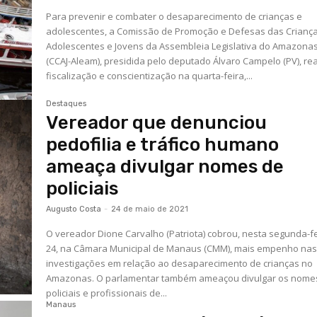
Para prevenir e combater o desaparecimento de crianças e
adolescentes, a Comissão de Promoção e Defesas das Criança
Adolescentes e Jovens da Assembleia Legislativa do Amazona
(CCAJ-Aleam), presidida pelo deputado Álvaro Campelo (PV), re
fiscalização e conscientização na quarta-feira,...
Destaques
Vereador que denunciou
pedofilia e tráfico humano
ameaça divulgar nomes de
policiais
Augusto Costa
-
24 de maio de 2021
O vereador Dione Carvalho (Patriota) cobrou, nesta segunda-fe
24, na Câmara Municipal de Manaus (CMM), mais empenho na
investigações em relação ao desaparecimento de crianças no
Amazonas. O parlamentar também ameaçou divulgar os nome
policiais e profissionais de...
Manaus