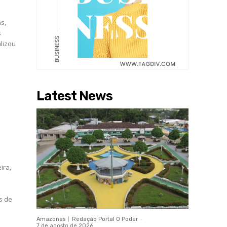
s,
s
alizou
Latest News
ira,
s
s de
Amazonas
Redação Portal O Poder
-
7 de agosto de 2026