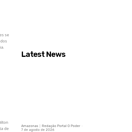
es se
 dos
ia.
Latest News
ilton
Amazonas
Redação Portal O Poder
-
ta de
7 de agosto de 2026