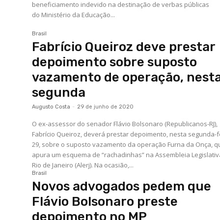
beneficiamento indevido na destinação de verbas públicas
do Ministério da Educação...
Brasil
Fabrício Queiroz deve prestar
depoimento sobre suposto
vazamento de operação, nest
segunda
Augusto Costa
-
29 de junho de 2020
O ex-assessor do senador Flávio Bolsonaro (Republicanos-RJ),
Fabrício Queiroz, deverá prestar depoimento, nesta segunda-f
29, sobre o suposto vazamento da operação Furna da Onça, q
apura um esquema de “rachadinhas” na Assembleia Legislativ
Rio de Janeiro (Alerj). Na ocasião,...
Brasil
Novos advogados pedem que
Flávio Bolsonaro preste
depoimento no MP