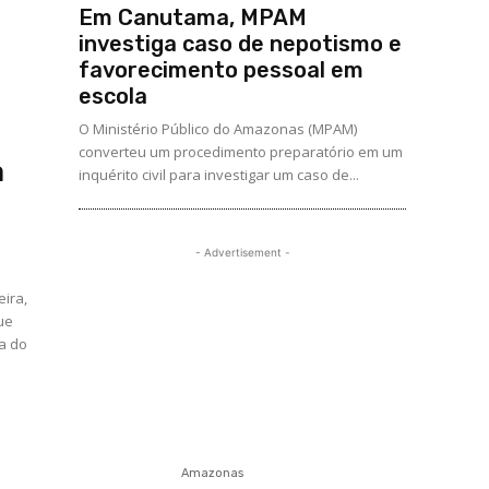
Em Canutama, MPAM
investiga caso de nepotismo e
favorecimento pessoal em
escola
O Ministério Público do Amazonas (MPAM)
converteu um procedimento preparatório em um
a
inquérito civil para investigar um caso de...
- Advertisement -
eira,
ue
a do
Amazonas