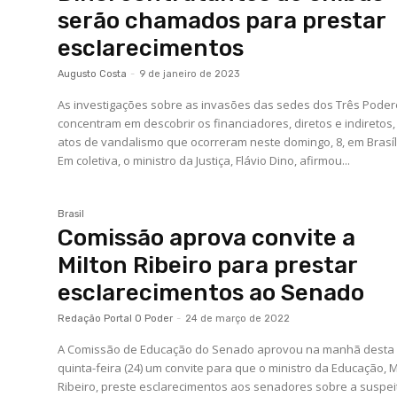
serão chamados para prestar
esclarecimentos
Augusto Costa
-
9 de janeiro de 2023
As investigações sobre as invasões das sedes dos Três Poder
concentram em descobrir os financiadores, diretos e indiretos,
atos de vandalismo que ocorreram neste domingo, 8, em Brasíl
Em coletiva, o ministro da Justiça, Flávio Dino, afirmou...
Brasil
Comissão aprova convite a
Milton Ribeiro para prestar
esclarecimentos ao Senado
Redação Portal O Poder
-
24 de março de 2022
A Comissão de Educação do Senado aprovou na manhã desta
quinta-feira (24) um convite para que o ministro da Educação, M
Ribeiro, preste esclarecimentos aos senadores sobre a suspei