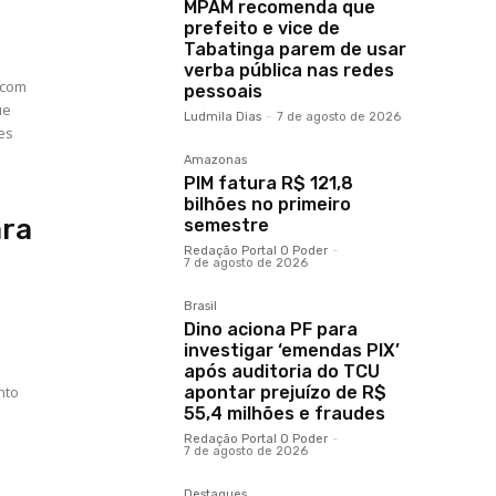
MPAM recomenda que
prefeito e vice de
Tabatinga parem de usar
o
verba pública nas redes
 com
pessoais
ue
Ludmila Dias
-
7 de agosto de 2026
es
Amazonas
PIM fatura R$ 121,8
bilhões no primeiro
ara
semestre
Redação Portal O Poder
-
7 de agosto de 2026
Brasil
Dino aciona PF para
investigar ‘emendas PIX’
o
após auditoria do TCU
nto
apontar prejuízo de R$
55,4 milhões e fraudes
Redação Portal O Poder
-
7 de agosto de 2026
Destaques