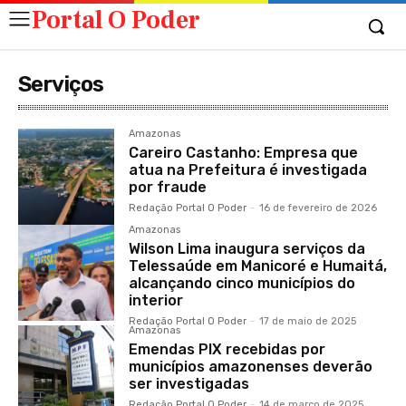
Portal O Poder
Serviços
Amazonas
Careiro Castanho: Empresa que
atua na Prefeitura é investigada
por fraude
Redação Portal O Poder
-
16 de fevereiro de 2026
Amazonas
Wilson Lima inaugura serviços da
Telessaúde em Manicoré e Humaitá,
alcançando cinco municípios do
interior
Redação Portal O Poder
-
17 de maio de 2025
Amazonas
Emendas PIX recebidas por
municípios amazonenses deverão
ser investigadas
Redação Portal O Poder
-
14 de março de 2025