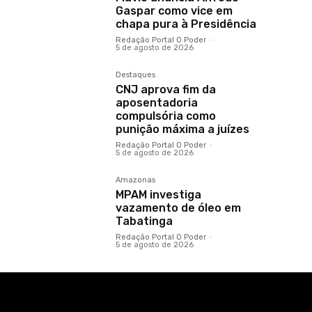
Gaspar como vice em
chapa pura à Presidência
Redação Portal O Poder
-
5 de agosto de 2026
Destaques
CNJ aprova fim da
aposentadoria
compulsória como
punição máxima a juízes
Redação Portal O Poder
-
5 de agosto de 2026
Amazonas
MPAM investiga
vazamento de óleo em
Tabatinga
Redação Portal O Poder
-
5 de agosto de 2026