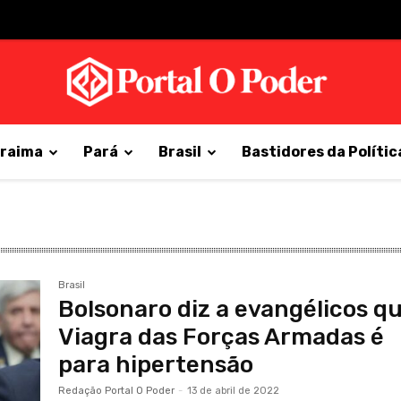
raima
Pará
Brasil
Bastidores da Polític
Brasil
Bolsonaro diz a evangélicos q
Viagra das Forças Armadas é
para hipertensão
Redação Portal O Poder
-
13 de abril de 2022