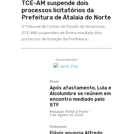
TCE-AM suspende dois
processos licitatórios da
Prefeitura de Atalaia do Norte
O Tribunal de Contas do Estado do Amazonas
(TCE-AM) suspendeu de forma imediata dois
processos de licitação da Prefeitura...
- Advertisement -
Brasil
Após afastamento, Lula e
Alcolumbre se reúnem em
encontro mediado pelo
STF
Redação Portal O Poder
-
5 de agosto de 2026
Destaques
Flávio anuncia Alfredo