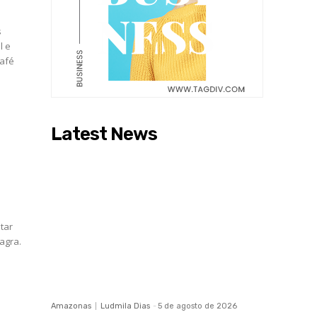
s
l e
café
Latest News
tar
agra.
Amazonas
Ludmila Dias
-
5 de agosto de 2026