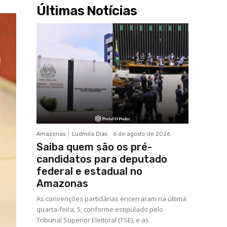
Últimas Notícias
Amazonas
Ludmila Dias
-
6 de agosto de 2026
Saiba quem são os pré-
candidatos para deputado
federal e estadual no
Amazonas
As convenções partidárias encerraram na última
quarta-feira, 5, conforme estipulado pelo
Tribunal Superior Eleitoral (TSE), e as