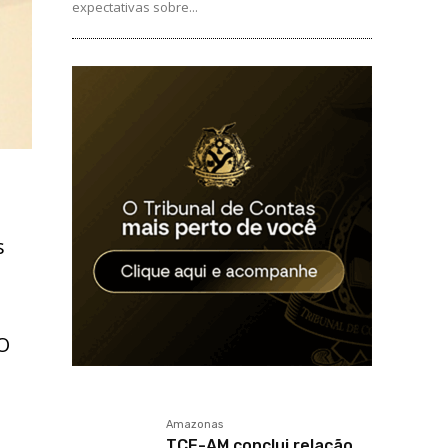
expectativas sobre...
s
 O
Amazonas
TCE-AM conclui relação