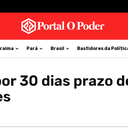
raima
Pará
Brasil
Bastidores da Polític
or 30 dias prazo d
es