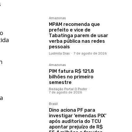
s
Amazonas
MPAM recomenda que
prefeito e vice de
 o
Tabatinga parem de usar
ida
verba pública nas redes
pessoais
Ludmila Dias
-
7 de agosto de 2026
n
Amazonas
PIM fatura R$ 121,8
bilhões no primeiro
semestre
Redação Portal O Poder
-
7 de agosto de 2026
ra
Brasil
Dino aciona PF para
investigar ‘emendas PIX’
após auditoria do TCU
apontar prejuízo de R$