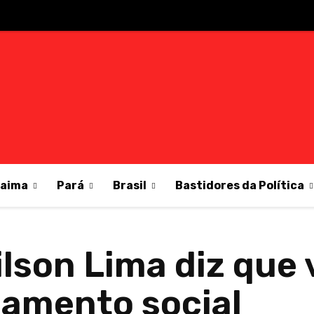
raima
Pará
Brasil
Bastidores da Política
ilson Lima diz que
lamento social