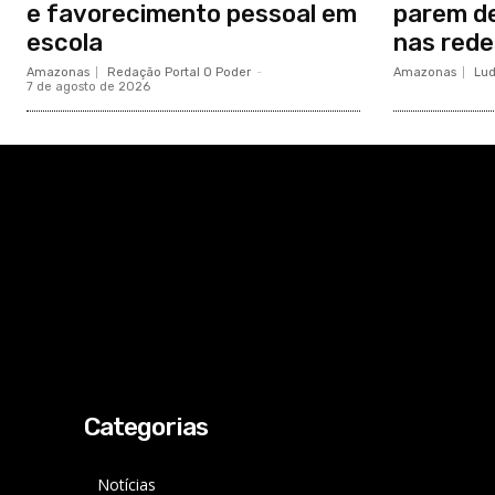
e favorecimento pessoal em
parem de
escola
nas rede
Amazonas
Redação Portal O Poder
-
Amazonas
Lud
7 de agosto de 2026
Categorias
Notícias