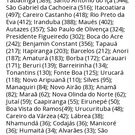
Tabatinga (589); Santo Antônio do Içá (544);
São Gabriel da Cachoeira (516); Itacoatiara
(497); Careiro Castanho (418); Rio Preto da
Eva (412); Iranduba (388); Maués (402);
Autazes (357); São Paulo de Olivença (324);
Presidente Figueiredo (302); Boca do Acre
(242); Benjamin Constant (356); Tapauá
(217); Itapiranga (203); Barcelos (212); Anori
(187); Amaturá (183); Borba (172); Carauari
(171); Beruri (139); Barreirinha (134);
Tonantins (130); Fonte Boa (125); Urucará
(118); Novo Aripuanã (110); Silves (95);
Manaquiri (84); Novo Airão (83); Anamã
(82); Maraã (62); Nova Olinda do Norte (62);
Jutaí (59); Caapiranga (55); Eirunepé (50);
Boa Vista do Ramos(49); Urucurituba (48);
Careiro da Várzea (42); Lábrea (38);
Nhamundá (36); Codajás (36); Manicoré
(36); Humaitá (34); Alvarães (33); São