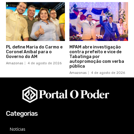
PL define Maria do Carmo e
MPAM abre investigação
Coronel Aníbal para o
contra prefeito e vice de
Governo do AM
Tabatinga por
autopromoção com verba
Amazonas
4 de agosto de 2026
pública
Amazonas
4 de agosto de 2026
Categorias
Notícias