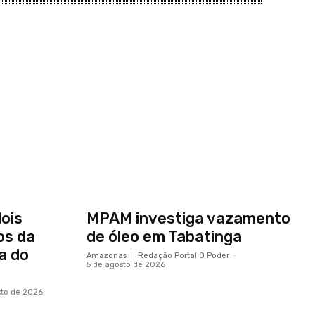
ois
MPAM investiga vazamento
os da
de óleo em Tabatinga
a do
Amazonas
Redação Portal O Poder
-
5 de agosto de 2026
sto de 2026