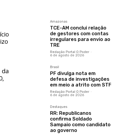
Amazonas
TCE-AM conclui relação
ício
de gestores com contas
irregulares para envio ao
izo
TRE
Redação Portal O Poder
-
6 de agosto de 2026
Brasil
 da
PF divulga nota em
0,
defesa de investigações
em meio a atrito com STF
Redação Portal O Poder
-
6 de agosto de 2026
Destaques
RR: Republicanos
confirma Soldado
Sampaio como candidato
ao governo