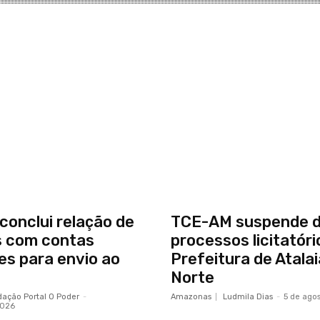
onclui relação de
TCE-AM suspende d
s com contas
processos licitatóri
res para envio ao
Prefeitura de Atalai
Norte
ação Portal O Poder
-
Amazonas
Ludmila Dias
-
5 de ago
2026