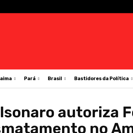
raima
Pará
Brasil
Bastidores da Política
lsonaro autoriza 
smatamento no A