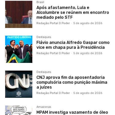
Brasil
Após afastamento, Lula e
Alcolumbre se reúnem em encontro
mediado pelo STF
Redação Portal O Poder
-
5 de agosto de 2026
Destaques
Flávio anuncia Alfredo Gaspar como
vice em chapa pura à Presidência
Redação Portal O Poder
-
5 de agosto de 2026
Destaques
CNJ aprova fim da aposentadoria
compulsória como punição máxima
a juízes
Redação Portal O Poder
-
5 de agosto de 2026
Amazonas
MPAM investiga vazamento de óleo