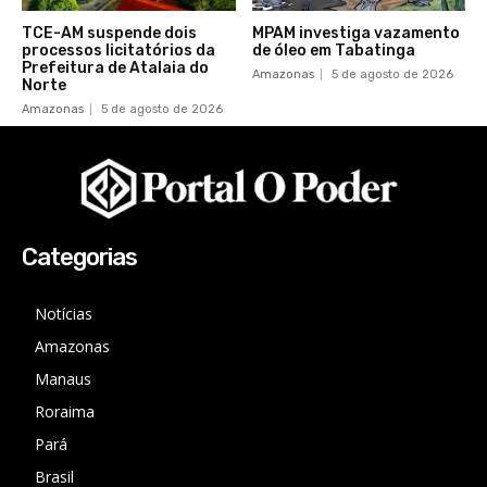
TCE-AM suspende dois
MPAM investiga vazamento
processos licitatórios da
de óleo em Tabatinga
Prefeitura de Atalaia do
Amazonas
5 de agosto de 2026
Norte
Amazonas
5 de agosto de 2026
Categorias
Notícias
Amazonas
Manaus
Roraima
Pará
Brasil