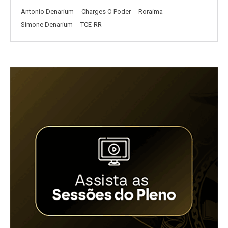
Antonio Denarium
Charges O Poder
Roraima
Simone Denarium
TCE-RR