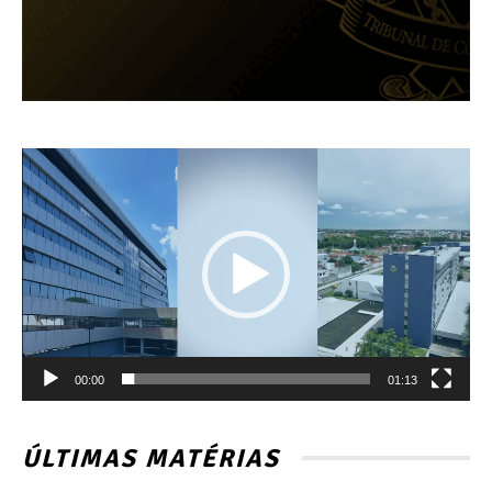
Tocador
de
vídeo
00:00
01:13
ÚLTIMAS MATÉRIAS