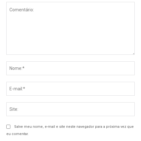
Comentário:
No
E-
mai
Sit
Salve meu nome, e-mail e site neste navegador para a próxima vez que
eu comentar.