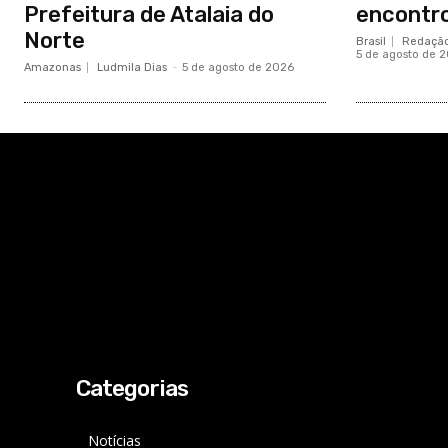
Prefeitura de Atalaia do
encontro
Norte
Brasil
Redação
5 de agosto de 
Amazonas
Ludmila Dias
-
5 de agosto de 2026
Categorias
Notícias