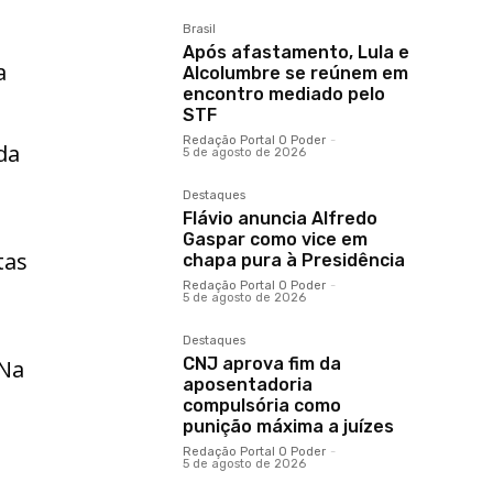
Brasil
Após afastamento, Lula e
a
Alcolumbre se reúnem em
encontro mediado pelo
STF
Redação Portal O Poder
-
da
5 de agosto de 2026
Destaques
Flávio anuncia Alfredo
Gaspar como vice em
tas
chapa pura à Presidência
Redação Portal O Poder
-
5 de agosto de 2026
Destaques
CNJ aprova fim da
 Na
aposentadoria
compulsória como
punição máxima a juízes
Redação Portal O Poder
-
5 de agosto de 2026