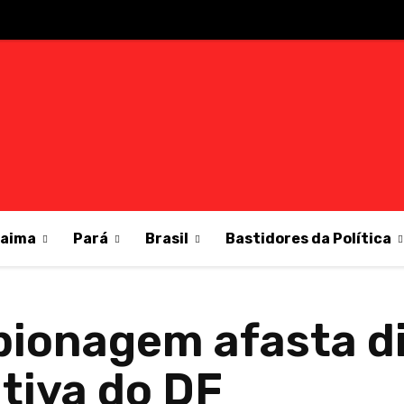
raima
Pará
Brasil
Bastidores da Política
pionagem afasta di
tiva do DF