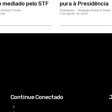
 mediado pelo STF
pura à Presidência
 Portal O Poder
-
Destaques
Redação Portal O Poder
2026
5 de agosto de 2026
Continue Conectado
J