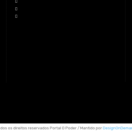
dos os direitos reservados Portal O Poder / Mantido por
DesignOnDema