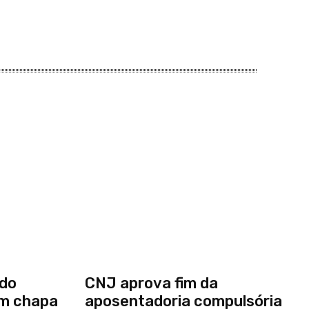
edo
CNJ aprova fim da
em chapa
aposentadoria compulsória