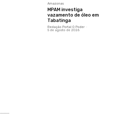
Amazonas
MPAM investiga
vazamento de óleo em
Tabatinga
Redação Portal O Poder
-
5 de agosto de 2026