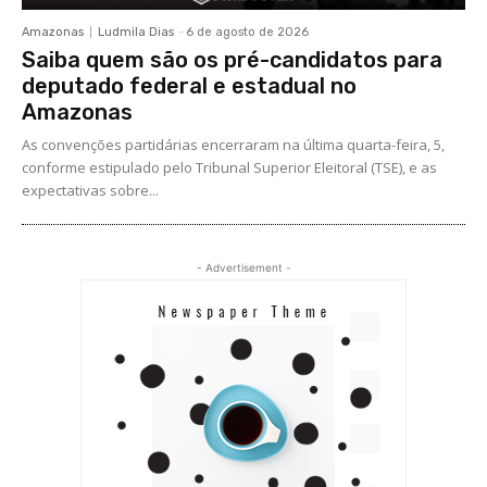
Amazonas
Ludmila Dias
-
6 de agosto de 2026
Saiba quem são os pré-candidatos para
deputado federal e estadual no
Amazonas
As convenções partidárias encerraram na última quarta-feira, 5,
conforme estipulado pelo Tribunal Superior Eleitoral (TSE), e as
expectativas sobre...
- Advertisement -