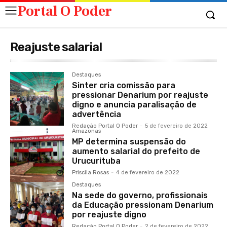
Portal O Poder
Reajuste salarial
Destaques
Sinter cria comissão para
pressionar Denarium por reajuste
digno e anuncia paralisação de
advertência
Redação Portal O Poder
-
5 de fevereiro de 2022
Amazonas
MP determina suspensão do
aumento salarial do prefeito de
Urucurituba
Priscila Rosas
-
4 de fevereiro de 2022
Destaques
Na sede do governo, profissionais
da Educação pressionam Denarium
por reajuste digno
Redação Portal O Poder
-
2 de fevereiro de 2022